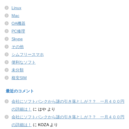
Linux
Mac
OA機器
PC修理
Skype
その他
シムフリースマホ
便利なソフト
未分類
格安SIM
最近のコメント
会社にソフトバンクから謎の引き落としが？？ 一月４００円
の詳細は！
に
はや
より
会社にソフトバンクから謎の引き落としが？？ 一月４００円
の詳細は！
に
KOZA
より