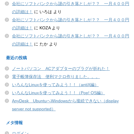
会社にソフトバンクから謎の引き落としが？？ 一月４００円
の詳細は！
に
いろは
より
会社にソフトバンクから謎の引き落としが？？ 一月４００円
の詳細は！
に
KOZA
より
会社にソフトバンクから謎の引き落としが？？ 一月４００円
の詳細は！
に
たか
より
最近の投稿
ノートパソコン ACアダプターのプラグが折れた！
電子帳簿保存法 便利マクロ作りました。。。
いろんなLinuxを使ってみよう！！（antiX編）
いろんなLinuxを使ってみよう！！（Pop! OS編）
AnyDesk UbuntuへWindowsから接続できない（display
server not supported）
メタ情報
ログイン