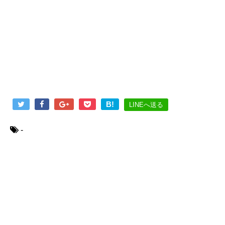
B!
LINEへ送る
-