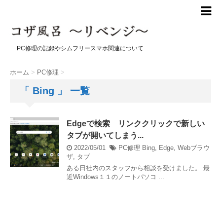
PC修理の記録やシムフリースマホ関連について
ホーム
>
PC修理
>
「 Bing 」 一覧
Edgeで検索 リンククリックで新しい
タブが開いてしまう...
2022/05/01
PC修理
Bing
,
Edge
,
Webブラウ
ザ
,
タブ
ある日社内のスタッフから相談を受けました。 最
近Windows１１のノートパソコ ...