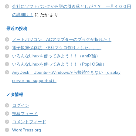
会社にソフトバンクから謎の引き落としが？？ 一月４００円
の詳細は！
に
たか
より
最近の投稿
ノートパソコン ACアダプターのプラグが折れた！
電子帳簿保存法 便利マクロ作りました。。。
いろんなLinuxを使ってみよう！！（antiX編）
いろんなLinuxを使ってみよう！！（Pop! OS編）
AnyDesk UbuntuへWindowsから接続できない（display
server not supported）
メタ情報
ログイン
投稿フィード
コメントフィード
WordPress.org