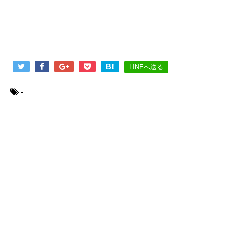
B!
LINEへ送る
-