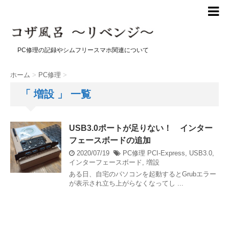
PC修理の記録やシムフリースマホ関連について
ホーム
>
PC修理
>
「 増設 」 一覧
USB3.0ポートが足りない！ インター
フェースボードの追加
2020/07/19
PC修理
PCI-Express
,
USB3.0
,
インターフェースボード
,
増設
ある日、自宅のパソコンを起動するとGrubエラー
が表示され立ち上がらなくなってし ...